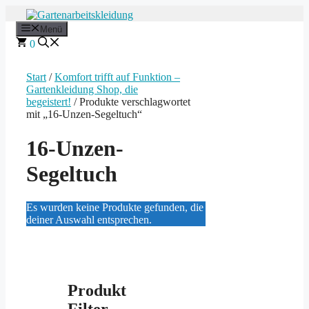
Zum
Inhalt
Menü
springen
0
Start
/
Komfort trifft auf Funktion –
Gartenkleidung Shop, die
begeistert!
/ Produkte verschlagwortet
mit „16-Unzen-Segeltuch“
16-Unzen-
Segeltuch
Es wurden keine Produkte gefunden, die
deiner Auswahl entsprechen.
Produkt