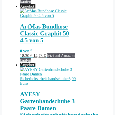
Preis
Preis
kaufen
war:
ist:
Angebot!
21,88 €
17,50 €.
ArtMas Bundhose
Classic Graphit 50
4.5 von 5
0
von 5
Ursprünglicher
Aktueller
18,30
€
14,73
€
Jetzt auf Amazon
Preis
Preis
kaufen
war:
ist:
Angebot!
18,30 €
14,73 €.
AYESY
Gartenhandschuhe 3
Paare Damen