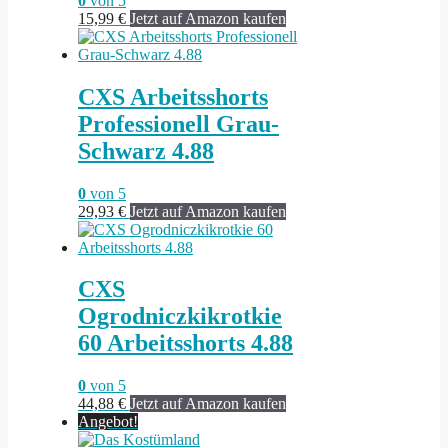
0
von 5
15,99
€
Jetzt auf Amazon kaufen
CXS Arbeitsshorts
Professionell Grau-
Schwarz 4.88
0
von 5
29,93
€
Jetzt auf Amazon kaufen
CXS
Ogrodniczkikrotkie
60 Arbeitsshorts 4.88
0
von 5
44,88
€
Jetzt auf Amazon kaufen
Angebot!