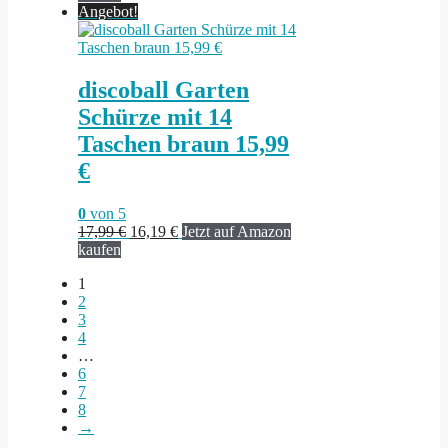
war:
ist:
Angebot!
60,00 €
51,80 €.
discoball Garten
Schürze mit 14
Taschen braun 15,99
€
0
von 5
Ursprünglicher
Aktueller
17,99
€
16,19
€
Jetzt auf Amazon
Preis
Preis
kaufen
war:
ist:
1
17,99 €
16,19 €.
2
3
4
…
6
7
8
→