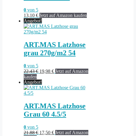
0
von 5
13,10
€
Jetzt auf Amazon kaufen
Angebot!
ART.MAS Latzhose
grau 270g/m2 54
0
von 5
Ursprünglicher
Aktueller
22,43
€
19,98
€
Jetzt auf Amazon
Preis
Preis
kaufen
war:
ist:
Angebot!
22,43 €
19,98 €.
ART.MAS Latzhose
Grau 60 4.5/5
0
von 5
Ursprünglicher
Aktueller
21,88
€
17,50
€
Jetzt auf Amazon