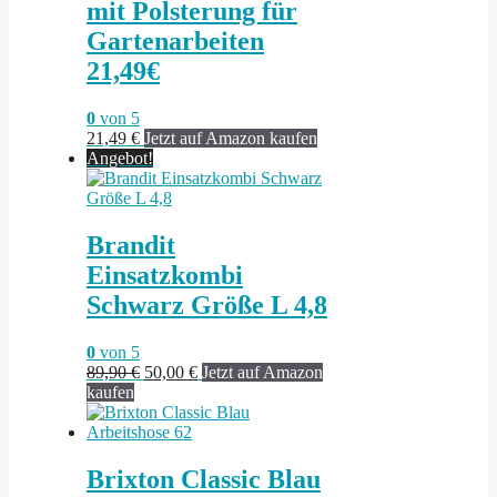
mit Polsterung für
Gartenarbeiten
21,49€
0
von 5
21,49
€
Jetzt auf Amazon kaufen
Angebot!
Brandit
Einsatzkombi
Schwarz Größe L 4,8
0
von 5
Ursprünglicher
Aktueller
89,90
€
50,00
€
Jetzt auf Amazon
Preis
Preis
kaufen
war:
ist:
89,90 €
50,00 €.
Brixton Classic Blau