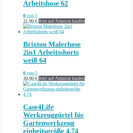
Arbeitshose 62
0
von 5
21,90
€
Jetzt auf Amazon kaufen
Brixton Malerhose
2in1 Arbeitsshorts
weiß 64
0
von 5
30,90
€
Jetzt auf Amazon kaufen
Case4Life
Werkzeuggürtel für
Gartenwerkzeug
einheitsgröße 4.74