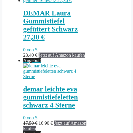
35,59 €
14,99 €.
DEMAR Laura
Gummistiefel
gefüttert Schwarz
27,30 €
0
von 5
23,40
€
Jetzt auf Amazon kaufen
Angebot!
demar leichte eva
gummistiefeletten
schwarz 4 Sterne
0
von 5
Ursprünglicher
Aktueller
17,50
€
16,90
€
Jetzt auf Amazon
Preis
Preis
kaufen