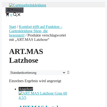
Zum
Inhalt
Menü
springen
0
Start
/
Komfort trifft auf Funktion –
Gartenkleidung Shop, die
begeistert!
/ Produkte verschlagwortet
mit „ART.MAS Latzhose“
ART.MAS
Latzhose
Einzelnes Ergebnis wird angezeigt
Angebot!