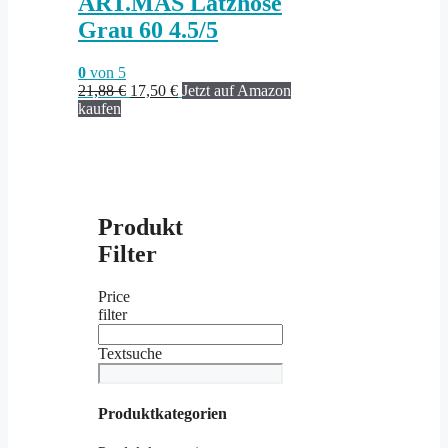
ART.MAS Latzhose
Grau 60 4.5/5
0
von 5
Ursprünglicher
Aktueller
21,88
€
17,50
€
Jetzt auf Amazon
Preis
Preis
kaufen
war:
ist:
21,88 €
17,50 €.
Produkt
Filter
Price
filter
Textsuche
Produktkategorien