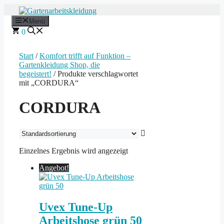
Zum
Inhalt
Menü
springen
0
Start
/
Komfort trifft auf Funktion –
Gartenkleidung Shop, die
begeistert!
/ Produkte verschlagwortet
mit „CORDURA“
CORDURA
Einzelnes Ergebnis wird angezeigt
Angebot!
Uvex Tune-Up
Arbeitshose grün 50