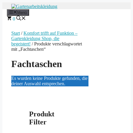
Zum
Inhalt
Menü
springen
0
Start
/
Komfort trifft auf Funktion –
Gartenkleidung Shop, die
begeistert!
/ Produkte verschlagwortet
mit „Fachtaschen“
Fachtaschen
Es wurden keine Produkte gefunden, die
deiner Auswahl entsprechen.
Produkt
Filter