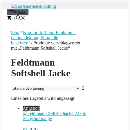
Zum
Inhalt
Menü
springen
0
Start
/
Komfort trifft auf Funktion –
Gartenkleidung Shop, die
begeistert!
/ Produkte verschlagwortet
mit „Feldtmann Softshell Jacke“
Feldtmann
Softshell Jacke
Einzelnes Ergebnis wird angezeigt
Angebot!