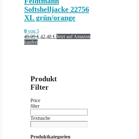
Feldtmann
Softshelljacke 22756
XL grün/orange
0
von 5
Ursprünglicher
Aktueller
49,09
€
42,48
€
Jetzt auf Amazon
Preis
Preis
kaufen
war:
ist:
49,09 €
42,48 €.
Produkt
Filter
Price
filter
Textsuche
Produktkategorien