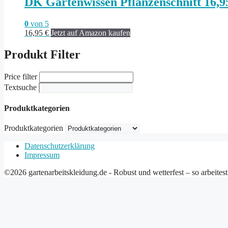
DK Gartenwissen Pflanzenschnitt 16,9
0
von 5
16,95
€
Jetzt auf Amazon kaufen
Produkt Filter
Price filter
Textsuche
Produktkategorien
Produktkategorien
Datenschutzerklärung
Impressum
©2026 gartenarbeitskleidung.de - Robust und wetterfest – so arbeites