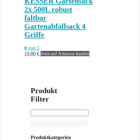
KESSER Gartensack
2x 500L robust
faltbar
Gartenabfallsack 4
Griffe
0
von 5
19,80
€
Jetzt auf Amazon kaufen
Produkt
Filter
Produktkategorien