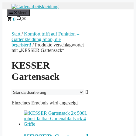
Zum
Inhalt
Menü
springen
0
Start
/
Komfort trifft auf Funktion –
Gartenkleidung Shop, die
begeistert!
/ Produkte verschlagwortet
mit „KESSER Gartensack“
KESSER
Gartensack
Einzelnes Ergebnis wird angezeigt