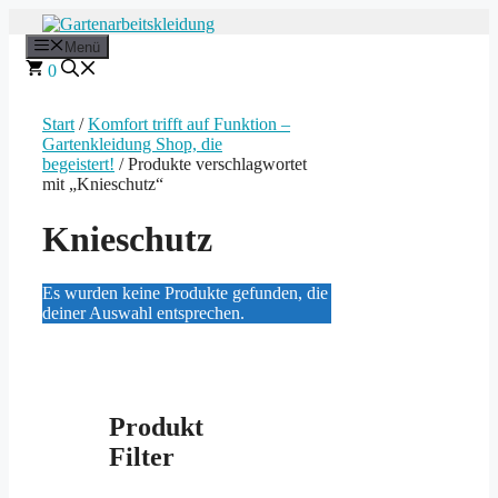
Zum
Inhalt
Menü
springen
0
Start
/
Komfort trifft auf Funktion –
Gartenkleidung Shop, die
begeistert!
/ Produkte verschlagwortet
mit „Knieschutz“
Knieschutz
Es wurden keine Produkte gefunden, die
deiner Auswahl entsprechen.
Produkt
Filter