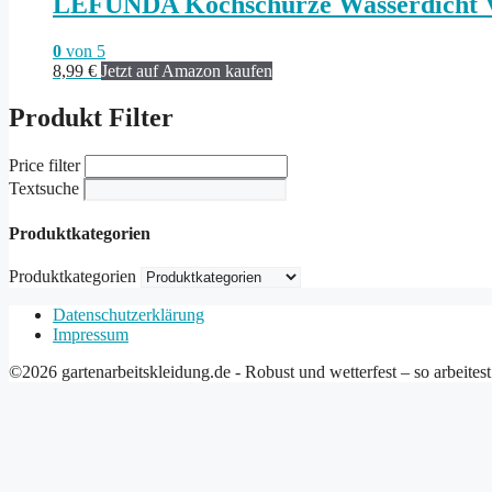
LEFUNDA Kochschürze Wasserdicht Ver
0
von 5
8,99
€
Jetzt auf Amazon kaufen
Produkt Filter
Price filter
Textsuche
Produktkategorien
Produktkategorien
Datenschutzerklärung
Impressum
©2026 gartenarbeitskleidung.de - Robust und wetterfest – so arbeites