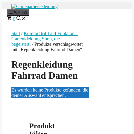
Zum
Inhalt
Menü
springen
0
Start
/
Komfort trifft auf Funktion –
Gartenkleidung Shop, die
begeistert!
/ Produkte verschlagwortet
mit „Regenkleidung Fahrrad Damen“
Regenkleidung
Fahrrad Damen
Es wurden keine Produkte gefunden, die
deiner Auswahl entsprechen.
Produkt