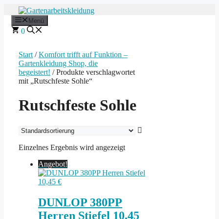
Zum
Inhalt
Menü
springen
0
Start
/
Komfort trifft auf Funktion –
Gartenkleidung Shop, die
begeistert!
/ Produkte verschlagwortet
mit „Rutschfeste Sohle“
Rutschfeste Sohle
Einzelnes Ergebnis wird angezeigt
Angebot!
DUNLOP 380PP
Herren Stiefel 10,45