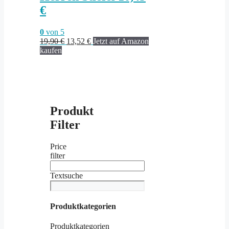
€
0
von 5
Ursprünglicher
Aktueller
19,90
€
13,52
€
Jetzt auf Amazon
Preis
Preis
kaufen
war:
ist:
19,90 €
13,52 €.
Produkt
Filter
Price
filter
Textsuche
Produktkategorien
Produktkategorien