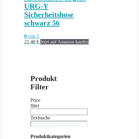
URG-Y
Sicherheitshose
schwarz 56
0
von 5
21,40
€
Jetzt auf Amazon kaufen
Produkt
Filter
Price
filter
Textsuche
Produktkategorien