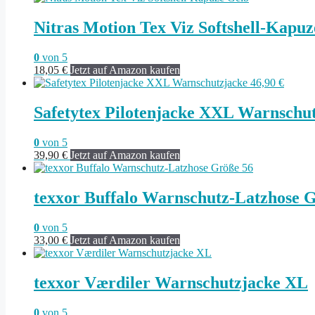
Nitras Motion Tex Viz Softshell-Kapu
0
von 5
18,05
€
Jetzt auf Amazon kaufen
Safetytex Pilotenjacke XXL Warnschut
0
von 5
39,90
€
Jetzt auf Amazon kaufen
texxor Buffalo Warnschutz-Latzhose 
0
von 5
33,00
€
Jetzt auf Amazon kaufen
texxor Værdiler Warnschutzjacke XL
0
von 5