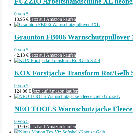
FUZZIO Arbeitshandschuhe XL neonge
0
von 5
13,95
€
Jetzt auf Amazon kaufen
Graunton FB006 Warnschutzpullover
0
von 5
42,13
€
Jetzt auf Amazon kaufen
KOX Forstjacke Transform Rot/Gelb S
0
von 5
124,86
€
Jetzt auf Amazon kaufen
NEO TOOLS Warnschutzjacke Fleece
0
von 5
29,99
€
Jetzt auf Amazon kaufen