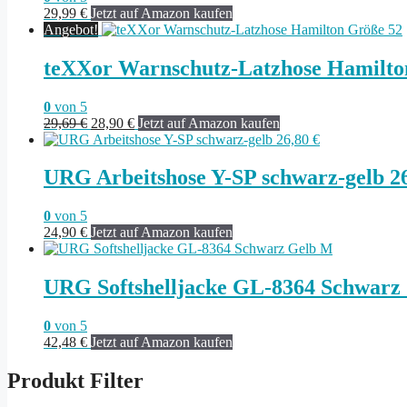
29,99
€
Jetzt auf Amazon kaufen
Angebot!
teXXor Warnschutz-Latzhose Hamilto
0
von 5
Ursprünglicher
Aktueller
29,69
€
28,90
€
Jetzt auf Amazon kaufen
Preis
Preis
war:
ist:
29,69 €
28,90 €.
URG Arbeitshose Y-SP schwarz-gelb 26
0
von 5
24,90
€
Jetzt auf Amazon kaufen
URG Softshelljacke GL-8364 Schwarz
0
von 5
42,48
€
Jetzt auf Amazon kaufen
Produkt Filter