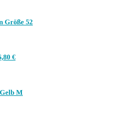
n Größe 52
,80 €
 Gelb M