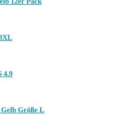
lb 12er Pack
 3XL
 4.9
 Gelb Größe L