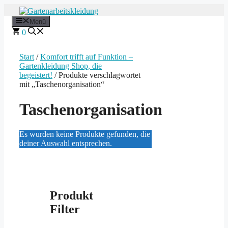
Zum
Inhalt
Menü
springen
0
Start
/
Komfort trifft auf Funktion –
Gartenkleidung Shop, die
begeistert!
/ Produkte verschlagwortet
mit „Taschenorganisation“
Taschenorganisation
Es wurden keine Produkte gefunden, die
deiner Auswahl entsprechen.
Produkt
Filter