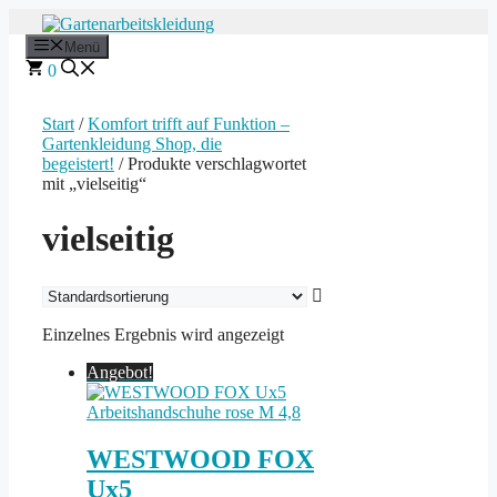
Zum
Inhalt
Menü
springen
0
Start
/
Komfort trifft auf Funktion –
Gartenkleidung Shop, die
begeistert!
/ Produkte verschlagwortet
mit „vielseitig“
vielseitig
Einzelnes Ergebnis wird angezeigt
Angebot!
WESTWOOD FOX
Ux5