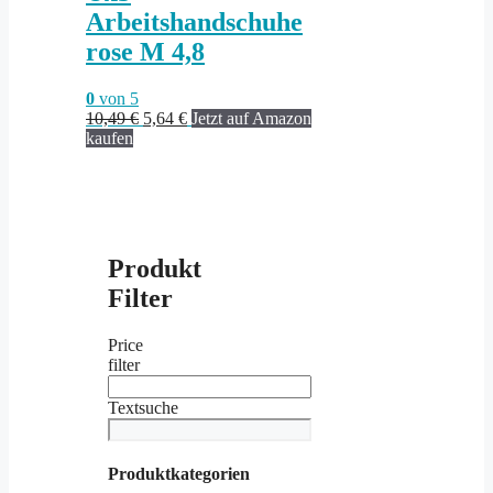
Arbeitshandschuhe
rose M 4,8
0
von 5
Ursprünglicher
Aktueller
10,49
€
5,64
€
Jetzt auf Amazon
Preis
Preis
kaufen
war:
ist:
10,49 €
5,64 €.
Produkt
Filter
Price
filter
Textsuche
Produktkategorien