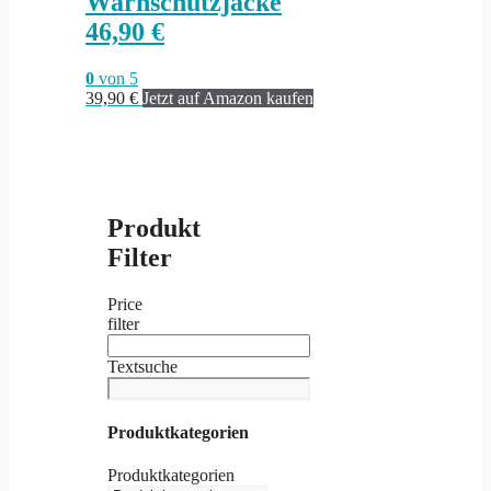
Warnschutzjacke
46,90 €
0
von 5
39,90
€
Jetzt auf Amazon kaufen
Produkt
Filter
Price
filter
Textsuche
Produktkategorien
Produktkategorien