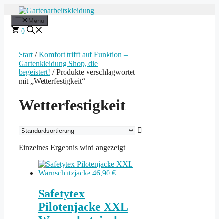
Zum
Inhalt
Menü
springen
0
Start
/
Komfort trifft auf Funktion –
Gartenkleidung Shop, die
begeistert!
/ Produkte verschlagwortet
mit „Wetterfestigkeit“
Wetterfestigkeit
Einzelnes Ergebnis wird angezeigt
Safetytex
Pilotenjacke XXL