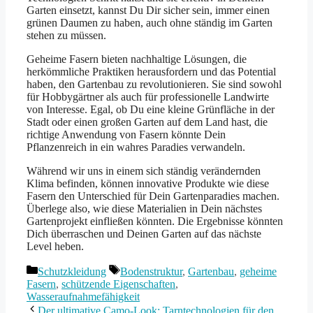
Garten einsetzt, kannst Du Dir sicher sein, immer einen
grünen Daumen zu haben, auch ohne ständig im Garten
stehen zu müssen.
Geheime Fasern bieten nachhaltige Lösungen, die
herkömmliche Praktiken herausfordern und das Potential
haben, den Gartenbau zu revolutionieren. Sie sind sowohl
für Hobbygärtner als auch für professionelle Landwirte
von Interesse. Egal, ob Du eine kleine Grünfläche in der
Stadt oder einen großen Garten auf dem Land hast, die
richtige Anwendung von Fasern könnte Dein
Pflanzenreich in ein wahres Paradies verwandeln.
Während wir uns in einem sich ständig verändernden
Klima befinden, können innovative Produkte wie diese
Fasern den Unterschied für Dein Gartenparadies machen.
Überlege also, wie diese Materialien in Dein nächstes
Gartenprojekt einfließen könnten. Die Ergebnisse könnten
Dich überraschen und Deinen Garten auf das nächste
Level heben.
Kategorien
Schlagwörter
Schutzkleidung
Bodenstruktur
,
Gartenbau
,
geheime
Fasern
,
schützende Eigenschaften
,
Wasseraufnahmefähigkeit
Der ultimative Camo-Look: Tarntechnologien für den