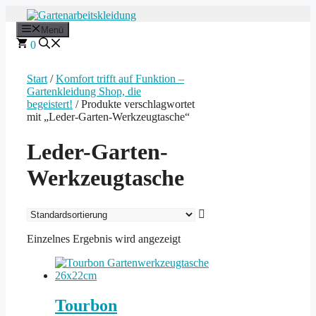
Zum
Inhalt
Menü
springen
0
Start
/
Komfort trifft auf Funktion –
Gartenkleidung Shop, die
begeistert!
/ Produkte verschlagwortet
mit „Leder-Garten-Werkzeugtasche“
Leder-Garten-
Werkzeugtasche
Einzelnes Ergebnis wird angezeigt
Tourbon