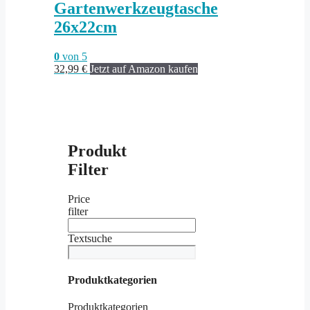
Gartenwerkzeugtasche
26x22cm
0
von 5
32,99
€
Jetzt auf Amazon kaufen
Produkt
Filter
Price
filter
Textsuche
Produktkategorien
Produktkategorien