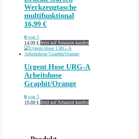
Werkzeugtasche
multifunktional
16,99 €
0
von 5
14,99
€
Jetzt auf Amazon kaufen
Urgent Hose URG-A
Arbeitshose
Graphit/Orange
0
von 5
19,88
€
Jetzt auf Amazon kaufen