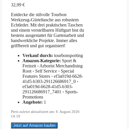
32,99
€
Entdecke die stilvolle Tourbon
Werkzeug-Gürteltasche aus robustem
Echtleder. Mit drei praktischen Taschen
und einem verstellbaren Hüftgurt bist du
bestens ausgestattet für Gartenarbeit und
handwerkliche Projekte. Immer alles
griffbereit und gut organisiert!
Verkauf durch:
tourbonsporting
Amazon-Kategorie:
Sport &
Freizeit › Arborist Merchandising
Root › Self Service › Special
Features Stores › ef3a019d-6628-
41d5-b303-291126686917_0 ›
ef3a019d-6628-41d5-b303-
291126686917_7401 › Sports-
Promotions
Angebote:
1
Preis zuletzt aktualisiert am: 6. August 2026
14:19
Jetzt auf Amazon kaufen