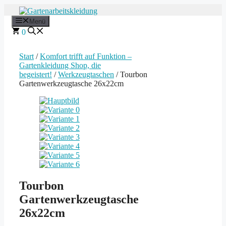
Zum
Inhalt
Menü
springen
0
Start
/
Komfort trifft auf Funktion –
Gartenkleidung Shop, die
begeistert!
/
Werkzeugtaschen
/ Tourbon
Gartenwerkzeugtasche 26x22cm
Tourbon
Gartenwerkzeugtasche
26x22cm