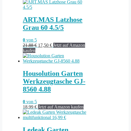
ART.MAS Latzhose
Grau 60 4.5/5
0
von 5
Ursprünglicher
Aktueller
21,88
€
17,50
€
Jetzt auf Amazon
Preis
Preis
kaufen
war:
ist:
21,88 €
17,50 €.
Housolution Garten
Werkzeugtasche GJ-
8560 4.88
0
von 5
18,99
€
Jetzt auf Amazon kaufen
Ledeak Garten