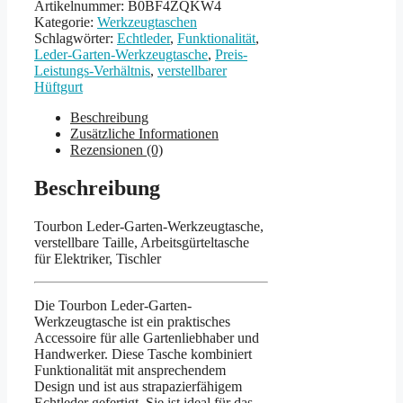
Artikelnummer:
B0BF4ZQKW4
Kategorie:
Werkzeugtaschen
Schlagwörter:
Echtleder
,
Funktionalität
,
Leder-Garten-Werkzeugtasche
,
Preis-
Leistungs-Verhältnis
,
verstellbarer
Hüftgurt
Beschreibung
Zusätzliche Informationen
Rezensionen (0)
Beschreibung
Tourbon Leder-Garten-Werkzeugtasche,
verstellbare Taille, Arbeitsgürteltasche
für Elektriker, Tischler
Die Tourbon Leder-Garten-
Werkzeugtasche ist ein praktisches
Accessoire für alle Gartenliebhaber und
Handwerker. Diese Tasche kombiniert
Funktionalität mit ansprechendem
Design und ist aus strapazierfähigem
Echtleder gefertigt. Sie ist ideal für das