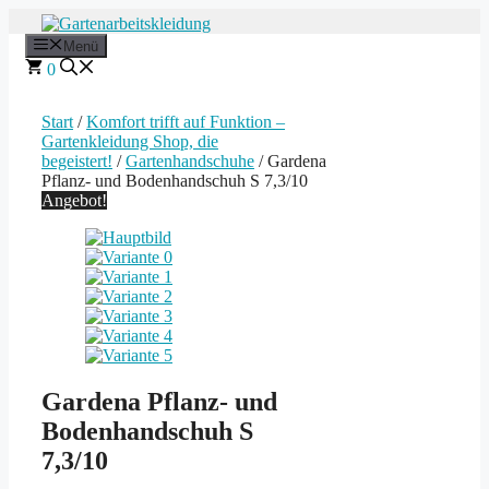
Zum
Inhalt
Menü
springen
0
Start
/
Komfort trifft auf Funktion –
Gartenkleidung Shop, die
begeistert!
/
Gartenhandschuhe
/ Gardena
Pflanz- und Bodenhandschuh S 7,3/10
Angebot!
Gardena Pflanz- und
Bodenhandschuh S
7,3/10