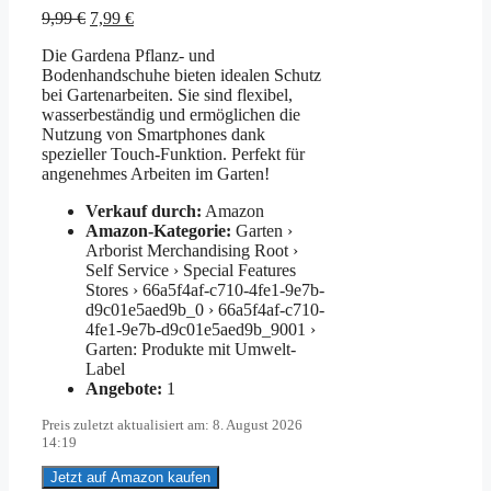
Ursprünglicher
Aktueller
9,99
€
7,99
€
Preis
Preis
Die Gardena Pflanz- und
war:
ist:
Bodenhandschuhe bieten idealen Schutz
9,99 €
7,99 €.
bei Gartenarbeiten. Sie sind flexibel,
wasserbeständig und ermöglichen die
Nutzung von Smartphones dank
spezieller Touch-Funktion. Perfekt für
angenehmes Arbeiten im Garten!
Verkauf durch:
Amazon
Amazon-Kategorie:
Garten ›
Arborist Merchandising Root ›
Self Service › Special Features
Stores › 66a5f4af-c710-4fe1-9e7b-
d9c01e5aed9b_0 › 66a5f4af-c710-
4fe1-9e7b-d9c01e5aed9b_9001 ›
Garten: Produkte mit Umwelt-
Label
Angebote:
1
Preis zuletzt aktualisiert am: 8. August 2026
14:19
Jetzt auf Amazon kaufen