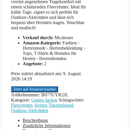
vereint angenehmen Tragekomfort mit
einem schützenden Fleecefutter. Ideal für
kühle Tage, eignet es sich perfekt für
Outdoor-Aktivitäten und lässt sich
bequem über Hemden tragen. Waschbar
und modisch!
Verkauf durch:
Mr.stream
Amazon-Kategorie:
Fashion ›
Herrenmode › Herrenbekleidung ›
Tops, T-Shirts & Hemden für
Herren › Herrenhemden
Angebote:
2
Preis zuletzt aktualisiert am: 9. August
2026 14:19
Jetzt auf Amazon kaufen
Artikelnummer:
B077GYR2JL
Kategorie:
Garten Jacken
Schlagwörter:
Fleecefutter
,
Herren Thermohemd
,
Outdoor-Aktivitäten
Beschreibung
Zusätzliche Informationen