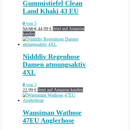
Gummistiefel Clean
Land Khaki 43 EU
0
von 5
Ursprünglicher
Aktueller
52,56
€
44,99
€
Jetzt auf Amazon
Preis
Preis
kaufen
war:
ist:
52,56 €
44,99 €.
Nidddiv Regenhose
Damen atmungsaktiv
4XL
0
von 5
22,99
€
Jetzt auf Amazon kaufen
Wansiman Wathose
47EU Anglerhose