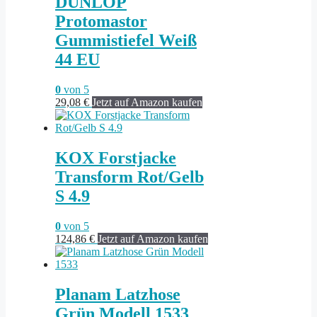
DUNLOP
Protomastor
Gummistiefel Weiß
44 EU
0
von 5
29,08
€
Jetzt auf Amazon kaufen
KOX Forstjacke
Transform Rot/Gelb
S 4.9
0
von 5
124,86
€
Jetzt auf Amazon kaufen
Planam Latzhose
Grün Modell 1533