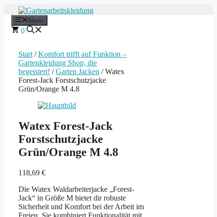
Zum
Inhalt
Menü
springen
0
Start
/
Komfort trifft auf Funktion –
Gartenkleidung Shop, die
begeistert!
/
Garten Jacken
/ Watex
Forest-Jack Forstschutzjacke
Grün/Orange M 4.8
Watex Forest-Jack
Forstschutzjacke
Grün/Orange M 4.8
118,69
€
Die Watex Waldarbeiterjacke „Forest-
Jack“ in Größe M bietet dir robuste
Sicherheit und Komfort bei der Arbeit im
Freien. Sie kombiniert Funktionalität mit