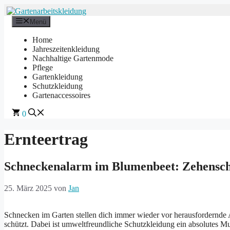
Zum
Inhalt
Menü
springen
Home
Jahreszeitenkleidung
Nachhaltige Gartenmode
Pflege
Gartenkleidung
Schutzkleidung
Gartenaccessoires
0
Ernteertrag
Schneckenalarm im Blumenbeet: Zehenschu
25. März 2025
von
Jan
Schnecken im Garten stellen dich immer wieder vor herausfordernde A
schützt. Dabei ist umweltfreundliche Schutzkleidung ein absolutes 