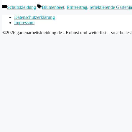
Kategorien
Schlagwörter
Schutzkleidung
Blumenbeet
,
Ernteertrag
,
reflektierende Gartenj
Datenschutzerklärung
Impressum
©2026 gartenarbeitskleidung.de - Robust und wetterfest – so arbeites