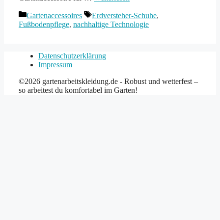
Kategorien
Schlagwörter
Gartenaccessoires
Erdversteher-Schuhe
,
Fußbodenpflege
,
nachhaltige Technologie
Datenschutzerklärung
Impressum
©2026 gartenarbeitskleidung.de - Robust und wetterfest –
so arbeitest du komfortabel im Garten!